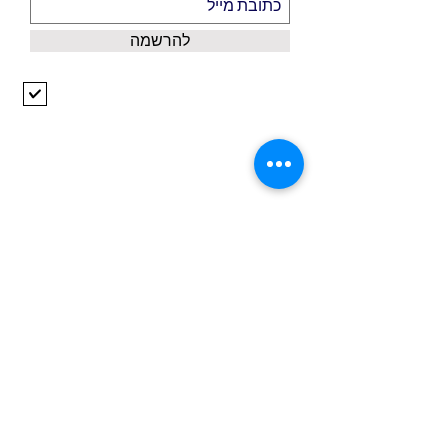
להרשמה
אני מקבל/ת את התנאים וההגבלות
הצג תנאי שימוש
אודותינו
דף הבית
צור קשר
כל המוצרים
משלוחים ואיסוף עצמי
כל המותגים
מדיניות פרטיות
אקססוריז
ביטול עסקה
GIFT CARD
?תרצי יעוץ מקצועי חינם למוצר המתאים
<< קח/י אותי ליעוץ