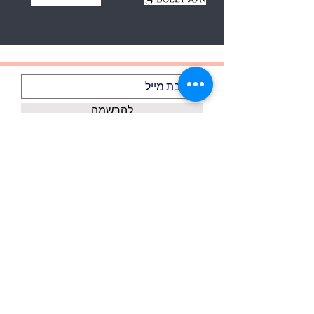
להרשמה
אני מקבל/ת את התנאים וההגבלות
הצג תנאי שימוש
אודותינו
דף הבית
צור קשר
כל המוצרים
משלוחים ואיסוף עצמי
כל המותגים
מדיניות פרטיות
אקססוריז
ביטול עסקה