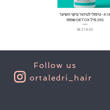
תצוגה מהירה
K18 - טיפולי לטיהור וניקוי השיער
250 מ"ל DETOX שמפו
מחיר
Follow us
ortaledri_hair