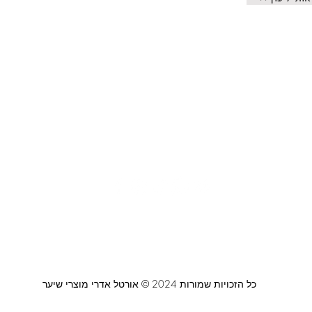
צור קשר
משלוחים ואיסוף עצמי
מדיניות פרטיות
0464
ביטול עסקה
כל הזכויות שמורות 2024 © אורטל אדרי מוצרי שיער