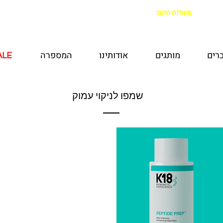
משלוח חינם
בקנייה מעל 299 ש"ח
|
איסוף מהחנות חינם
רים
מותגים
אודותינו
המספרה
ALE
ALE
שמפו לניקוי עמוק