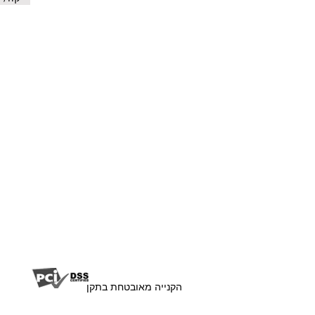
07757
יהושע חנקין 9 עפולה
הקנייה מאובטחת בתקן