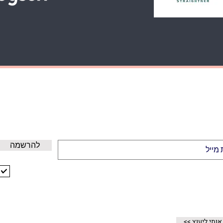
GET 10% OFF NOW
הירשמו לקבלת עדכונים על מבצעים ופרטים חדשים וקבלו 10% הנחנה לקנייה
הראשונה
להרשמה
אני מקבל/ת את התנאים וההגבלות
הצג תנאי שימוש
אודותינו
י אותי ליעוץ