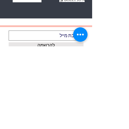
להרשמה
אני מקבל/ת את התנאים וההגבלות
הצג תנאי שימוש
אודותינו
דף הבית
צור קשר
כל המוצרים
משלוחים ואיסוף עצמי
כל המותגים
מדיניות פרטיות
אקססוריז
ביטול עסקה