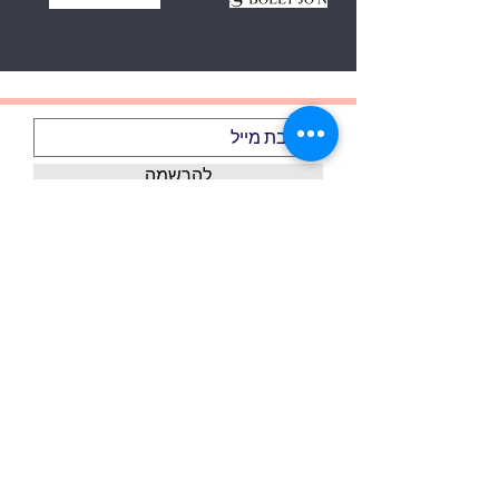
להרשמה
אני מקבל/ת את התנאים וההגבלות
הצג תנאי שימוש
אודותינו
דף הבית
צור קשר
כל המוצרים
משלוחים ואיסוף עצמי
כל המותגים
מדיניות פרטיות
אקססוריז
ביטול עסקה