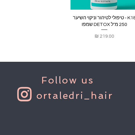
תצוגה מהירה
K18 - טיפולי לטיהור וניקוי השיער
250 מ"ל DETOX שמפו
מחיר
Follow us
ortaledri_hair