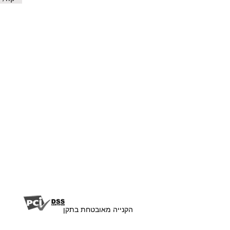
07757
יהושע חנקין 9 עפולה
הקנייה מאובטחת בתקן