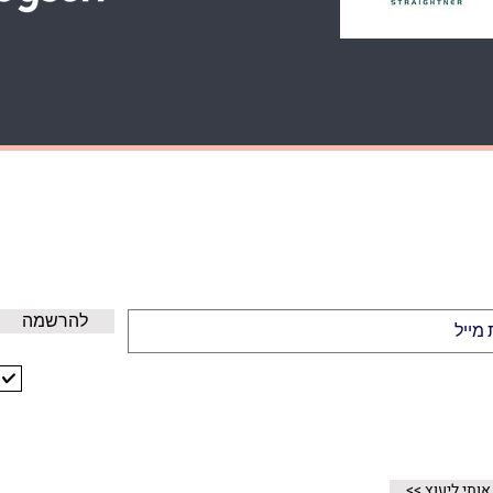
GET 10% OFF NOW
הירשמו לקבלת עדכונים על מבצעים ופרטים חדשים וקבלו 10% הנחנה לקנייה
הראשונה
להרשמה
אני מקבל/ת את התנאים וההגבלות
הצג תנאי שימוש
אודותינו
י אותי ליעוץ