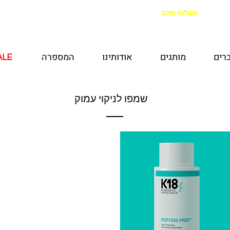
משלוח חינם
בקנייה מעל 299 ש"ח
|
איסוף מהחנות חינם
רים
מותגים
אודותינו
המספרה
ALE
ALE
שמפו לניקוי עמוק