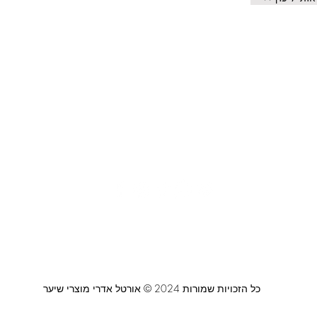
צור קשר
משלוחים ואיסוף עצמי
מדיניות פרטיות
0464
ביטול עסקה
כל הזכויות שמורות 2024 © אורטל אדרי מוצרי שיער