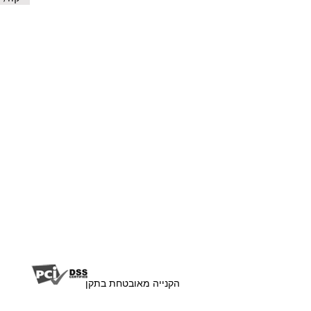
07757
יהושע חנקין 9 עפולה
הקנייה מאובטחת בתקן