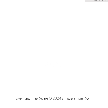
צור קשר
משלוחים ואיסוף עצמי
מדיניות פרטיות
0464
ביטול עסקה
כל הזכויות שמורות 2024 © אורטל אדרי מוצרי שיער