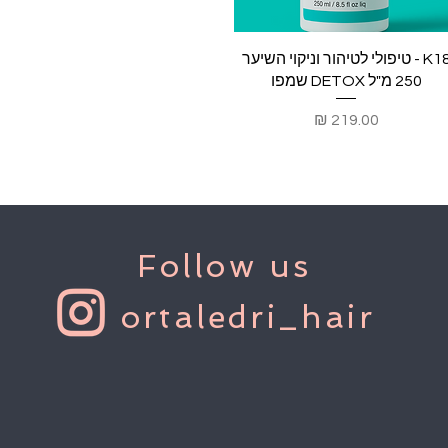
תצוגה מהירה
K18 - טיפולי לטיהור וניקוי השיער
250 מ"ל DETOX שמפו
מחיר
Follow us
ortaledri_hair