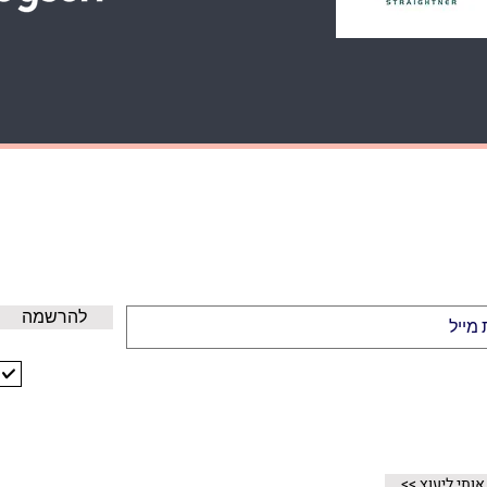
GET 10% OFF NOW
הירשמו לקבלת עדכונים על מבצעים ופרטים חדשים וקבלו 10% הנחנה לקנייה
הראשונה
להרשמה
אני מקבל/ת את התנאים וההגבלות
הצג תנאי שימוש
אודותינו
י אותי ליעוץ