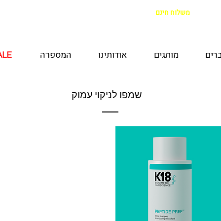
משלוח חינם
בקנייה מעל 299 ש"ח
|
איסוף מהחנות חינם
רים
מותגים
אודותינו
המספרה
ALE
ALE
שמפו לניקוי עמוק