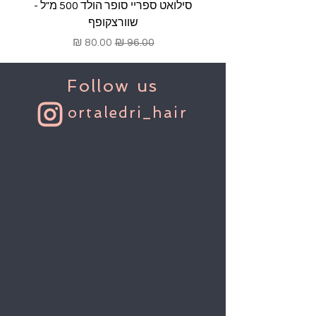
סילואט ספריי סופר הולד 500 מ"ל -
שוורצקופף
מחיר רגיל
מחיר מבצע
Follow us
ortaledri_hair