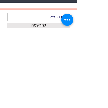
להרשמה
אני מקבל/ת את התנאים וההגבלות
הצג תנאי שימוש
אודותינו
דף הבית
צור קשר
כל המוצרים
משלוחים ואיסוף עצמי
כל המותגים
מדיניות פרטיות
אקססוריז
ביטול עסקה
GIFT CARD